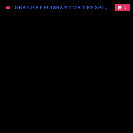
GRAND ET PUISSANT MAITRE SPIRITUEL MARABOUT VAUDOU KOKOUVI.TEL: +229 68619086.
0