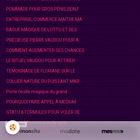
POMMADE POUR GROS PÉNIS,SEIN,F
ENTREPRISE, COMMERCE MAÎTRE MA
BAGUE MAGIQUE DE LOTTO ET DES
PRÉCIEUSE PIERRE VAUDOU POUR A
COMMENT AUGMENTER SES CHANCES
LE RITUEL VAUDOU POUR ATTIRER
TEMOIGNAGE DE FLORIANE SUR LE
COLLIER NATURE DU PUISSANT MAR
Porte feuille magique du grand
POURQUOI FAIRE APPEL À MEDIUM
STATU & FORMULES POUR VOLER DE
Le Porte-Monnaie avec la carte
SPONSORS
BAGUE MAGIQUE POUR AVOIR SON P