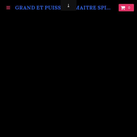
GRAND ET PUISSANT MAITRE SPIRITUEL MARABOUT VAUDOU KOKOUVI.TEL: +229 68619086.
0