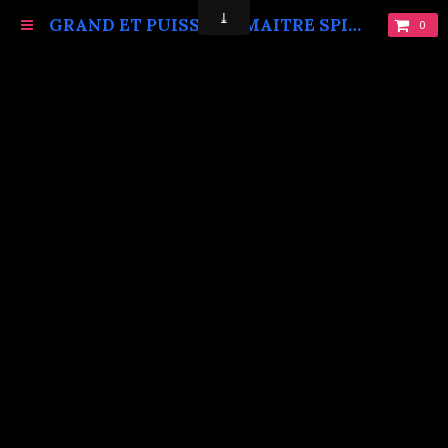
GRAND ET PUISSANT MAITRE SPIRITUEL MARABOUT VAUDOU KOKOUVI.TEL: +229 68619086.
0