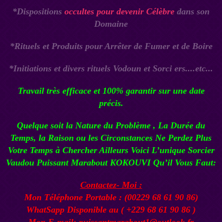
*Dispositions
occultes pour devenir Célèbre
dans son
Domaine
*Rituels et Produits pour Arrêter de Fumer et de Boire
*Initiations et divers rituels Vodoun et Sorci ers....etc...
Travail très efficace et 100%
garantir
sur une date
précis.
Quelque soit la Nature du
Problème
, La Durée du
Temps, la Raison ou les Circonstances Ne Perdez Plus
Votre Temps à Chercher Ailleurs Voici L’unique
Sorcier
Vaudou Puissant Marabout KOKOUVI
Qu’il Vous Faut:
Contactez- Moi :
Mon Téléphone Portable : (00229 68 61 90 86)
WhatSapp Disponible au ( +229 68 61 90 86 )
Mon E-mail: puissantmarabout1@outlook.fr