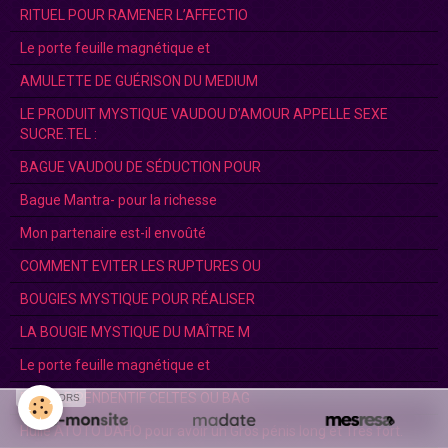
RITUEL POUR RAMENER L’AFFECTIO
Le porte feuille magnétique et
AMULETTE DE GUÉRISON DU MEDIUM
LE PRODUIT MYSTIQUE VAUDOU D’AMOUR APPELLE SEXE
SUCRE.TEL :
BAGUE VAUDOU DE SÉDUCTION POUR
Bague Mantra- pour la richesse
Mon partenaire est-il envoûté
COMMENT EVITER LES RUPTURES OU
BOUGIES MYSTIQUE POUR RÉALISER
LA BOUGIE MYSTIQUE DU MAÎTRE M
Le porte feuille magnétique et
DOUBLE PENDENTIF CELTES OU BAG
SPONSORS
Huile ATOTO DAHO pour avoir un Gros pénis long et Trés fort.