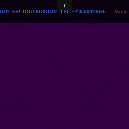
T VAUDOU KOKOUVI.TEL: +229 68619086.
Accueil