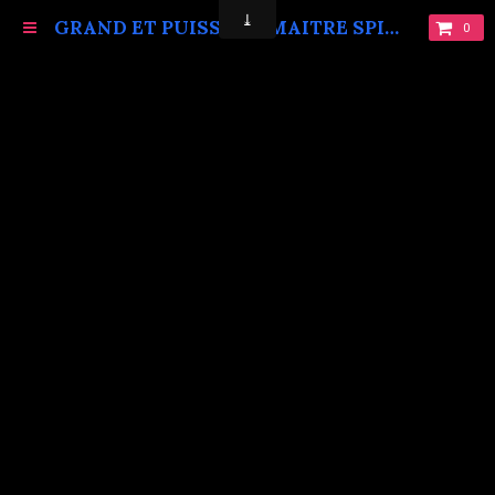
GRAND ET PUISSANT MAITRE SPIRITUEL MARABOUT VAUDOU KOKOUVI.TEL: +229 68619086.
0