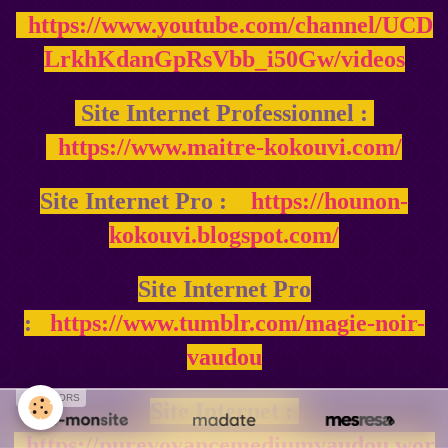
https://www.youtube.com/channel/UCD
LrkhKdanGpRsVbb_i50Gw/videos
Site Internet Professionnel :
https://www.maitre-kokouvi.com/
Site Internet Pro :
https://hounon-
kokouvi.blogspot.com/
Site Internet Pro
:
https://www.tumblr.com/magie-noir-
vaudou
SPONSORS
Site Internet :
https://purevoyancemediumvaudou.wor