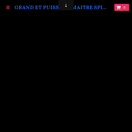
GRAND ET PUISSANT MAITRE SPIRITUEL MARABOUT VAUDOU KOKOUVI.TEL: +229 68619086.
0