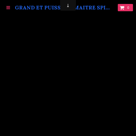
GRAND ET PUISSANT MAITRE SPIRITUEL MARABOUT VAUDOU KOKOUVI.TEL: +229 68619086.
0