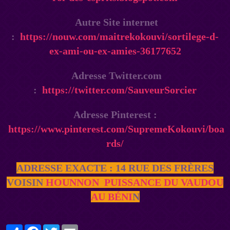
Autre Site internet
:
https://nouw.com/maitrekokouvi/sortilege-d-
ex-ami-ou-ex-amies-36177652
Adresse Twitter.com
:
https://twitter.com/SauveurSorcier
Adresse Pinterest :
https://www.pinterest.com/SupremeKokouvi/boa
rds/
ADRESSE EXACTE : 14 RUE DES FRÈRES
VOISIN
HOUNNON
PUISSANCE DU VAUDOU
AU BÉNI
N
Partager
Facebook
Twitter
Email