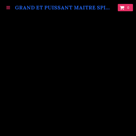
GRAND ET PUISSANT MAITRE SPIRITUEL MARABOUT VAUDOU KOKOUVI.TEL: +229 68619086.
0