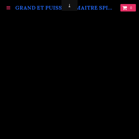
GRAND ET PUISSANT MAITRE SPIRITUEL MARABOUT VAUDOU KOKOUVI.TEL: +229 68619086.
0