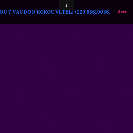
T VAUDOU KOKOUVI.TEL: +229 68619086.
Accueil