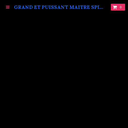
GRAND ET PUISSANT MAITRE SPIRITUEL MARABOUT VAUDOU KOKOUVI.TEL: +229 68619086.
0