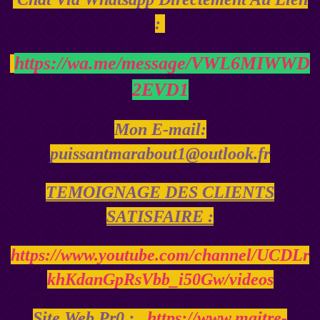
:
https://wa.me/message/VWL6MIWWD
2EVD1
Mon E-mail:
puissantmarabout1@outlook.fr
TEMOIGNAGE DES CLIENTS
SATISFAIRE :
https://www.youtube.com/channel/UCDLr
khKdanGpRsVbb_i50Gw/videos
Site Web Pr0 :
https://www.maitre-