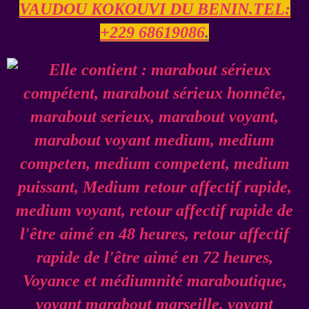
VAUDOU KOKOUVI DU BENIN.TEL:
+229 68619086
.