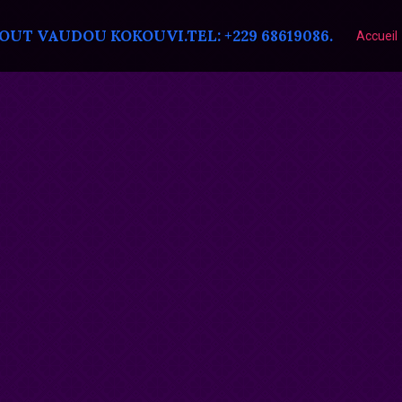
T VAUDOU KOKOUVI.TEL: +229 68619086.
Accueil