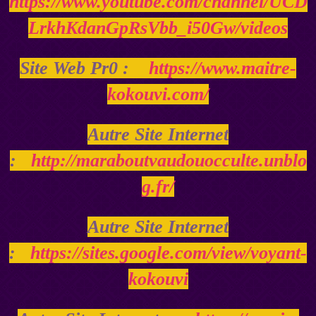
https://www.youtube.com/channel/UCD
LrkhKdanGpRsVbb_i50Gw/videos
Site Web Pr0 :
https://www.maitre-
kokouvi.com/
Autre Site Internet
:
http://maraboutvaudouocculte.unblo
g.fr/
Autre Site Internet
:
https://sites.google.com/view/voyant-
kokouvi