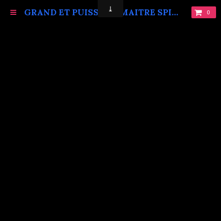
GRAND ET PUISSANT MAITRE SPIRITUEL MARABOUT VAUDOU KOKOUVI.TEL: +229 68619086.
0