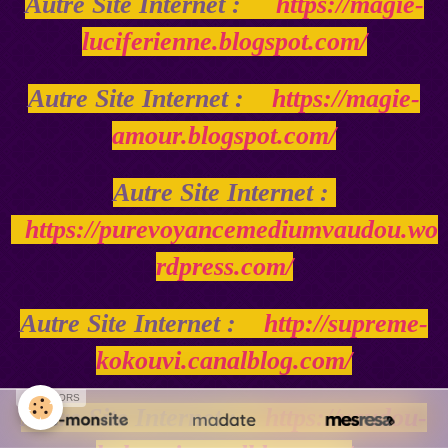
Autre Site Internet :
https://magie-
luciferienne.blogspot.com/
Autre Site Internet :
https://magie-
amour.blogspot.com/
Autre Site Internet :
https://purevoyancemediumvaudou.wo
rdpress.com/
Autre Site Internet :
http://supreme-
kokouvi.canalblog.com/
SPONSORS
Autre Site Internet :
https://vaudou-