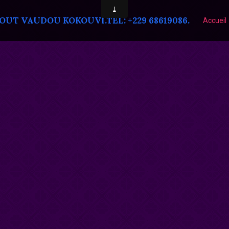
T VAUDOU KOKOUVI.TEL: +229 68619086.
Accueil