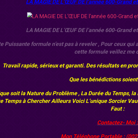
LA MAGIE DE L’ŒUF DE l’année 600-Grand et
LA MAGIE DE L’ŒUF DE l’année 600-Grand et
e Puissante formule n’est pas à reveler , Pour ceux qui 
cette formule veillez me 
Travail rapide, sérieux et garanti. Des résultats en pro
Que les bénédictions soien
que soit la Nature du Problème , La Durée du Temps, la
e Temps à Chercher Ailleurs Voici L’unique Sorcier Va
Faut :
Contactez- Moi :
Mon Téléphone Portable : (002