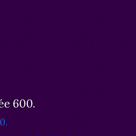
ée 600.
0.