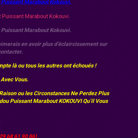
 Puissant Marabout Kokouvi.
 Puissant Marabout Kokouvi.
aimerais en avoir plus d’éclaircissement sur
contacter.
mpte là ou tous les autres ont échoués !
t Avec Vous.
 Raison ou les Circonstances Ne Perdez Plus
udou
Puissant Marabout KOKOUVI
Qu’il Vous
29 68 61 90 86)