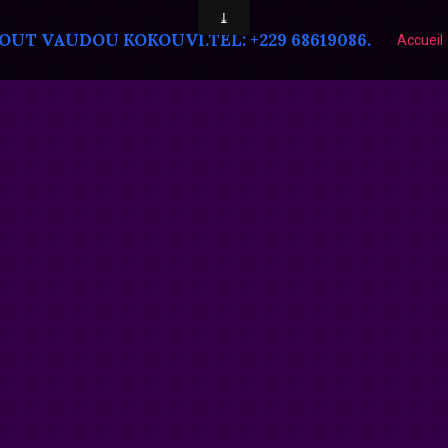
T VAUDOU KOKOUVI.TEL: +229 68619086.
Accueil