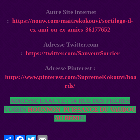
Autre Site internet
:
https://nouw.com/maitrekokouvi/sortilege-d-
ex-ami-ou-ex-amies-36177652
Adresse Twitter.com
:
https://twitter.com/SauveurSorcier
Adresse Pinterest :
https://www.pinterest.com/SupremeKokouvi/boa
rds/
ADRESSE EXACTE : 14 RUE DES FRÈRES
VOISIN
HOUNNON
PUISSANCE DU VAUDOU
AU BÉNI
N.
Partager
Facebook
Twitter
Email