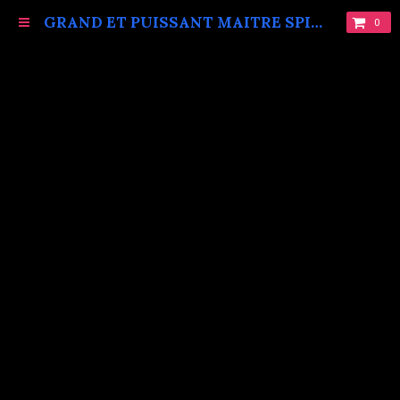
GRAND ET PUISSANT MAITRE SPIRITUEL MARABOUT VAUDOU KOKOUVI.TEL: +229 68619086.
0