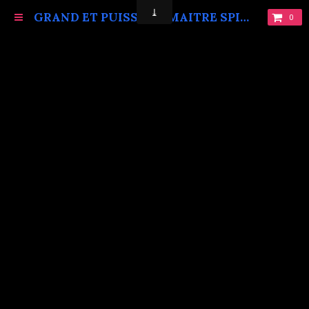
GRAND ET PUISSANT MAITRE SPIRITUEL MARABOUT VAUDOU KOKOUVI.TEL: +229 68619086.
0