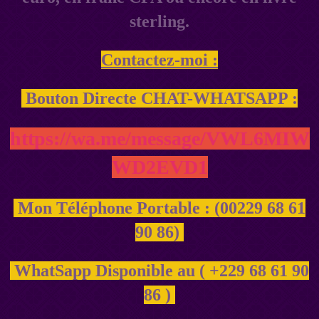
sterling.
Contactez-moi :
Bouton Directe CHAT-WHATSAPP :
https://wa.me/message/VWL6MIW
WD2EVD1
Mon Téléphone Portable : (00229 68 61
90 86)
WhatSapp Disponible au ( +229 68 61 90
86 )