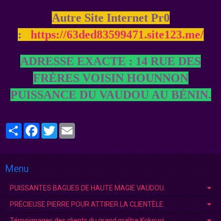
Autre Site Internet Pr0
:
https://63ded83599471.site123.me/
ADRESSE EXACTE : 14 RUE DES
FRÈRES VOISIN HOUNNON
PUISSANCE DU VAUDOU AU BÉNIN.
Partager
Facebook
Twitter
Email
Menu
PUISSANTES BAGUES DE HAUTE MAGIE VAUDOU.
PRÉCIEUSE PIERRE POUR ATTIRER LA CLIENTÈLE.
Témoignages des clients du grand maître Kokouvi.