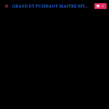
GRAND ET PUISSANT MAITRE SPIRITUEL MARABOUT VAUDOU KOKOUVI.TEL: +229 68619086.
0