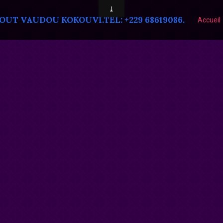
T VAUDOU KOKOUVI.TEL: +229 68619086.
Accueil