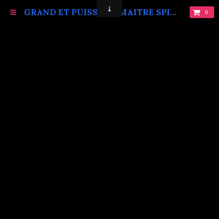
GRAND ET PUISSANT MAITRE SPIRITUEL MARABOUT VAUDOU KOKOUVI.TEL: +229 68619086.
0