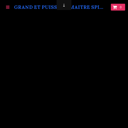
GRAND ET PUISSANT MAITRE SPIRITUEL MARABOUT VAUDOU KOKOUVI.TEL: +229 68619086.
0