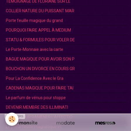
TEMOIGNAGE DE FLORIANE SUR LE
COLLIER NATURE DU PUISSANT MAR
Porte feuille magique du grand
POURQUOI FAIRE APPEL À MEDIUM
STATU & FORMULES POUR VOLER DE
Le Porte-Monnaie avec la carte
BAGUE MAGIQUE POUR AVOIR SON P
BOUCHON UN DIVORCE EN COURS GR
Pour La Confidence Avec le Gra
CADENAS MAGIQUE POUR FAIRE TAI
Le parfum de vénus pour stoppe
DEVENIR MEMBRE DES ILLIMINATI
SPONSORS
RITUEL POUR RAMENER L’AFFECTIO
Le porte feuille magnétique et