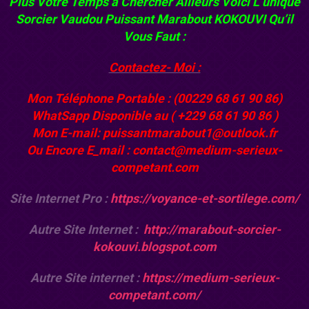
Plus Votre Temps à Chercher Ailleurs Voici L’unique
Sorcier Vaudou
Puissant Marabout KOKOUVI
Qu’il
Vous Faut :
Contactez- Moi :
Mon Téléphone Portable : (00229 68 61 90 86)
WhatSapp Disponible au ( +229 68 61 90 86 )
Mon E-mail: puissantmarabout1@outlook.fr
Ou Encore E_mail : contact@medium-serieux-
competant.com
Site Internet Pro :
https://voyance-et-sortilege.com/
Autre Site Internet :
http://marabout-sorcier-
kokouvi.blogspot.com
Autre Site internet :
https://medium-serieux-
competant.com/