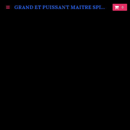
GRAND ET PUISSANT MAITRE SPIRITUEL MARABOUT VAUDOU KOKOUVI.TEL: +229 68619086.
0