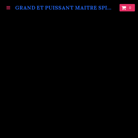
GRAND ET PUISSANT MAITRE SPIRITUEL MARABOUT VAUDOU KOKOUVI.TEL: +229 68619086.
0