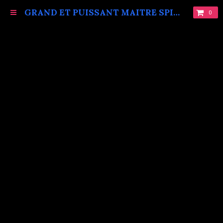
GRAND ET PUISSANT MAITRE SPIRITUEL MARABOUT VAUDOU KOKOUVI.TEL: +229 68619086.
0