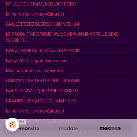
RITUEL POUR RAMENER L’AFFECTIO
Le porte feuille magnétique et
AMULETTE DE GUÉRISON DU MEDIUM
LE PRODUIT MYSTIQUE VAUDOU D’AMOUR APPELLE SEXE
SUCRE.TEL :
BAGUE VAUDOU DE SÉDUCTION POUR
Bague Mantra- pour la richesse
Mon partenaire est-il envoûté
COMMENT EVITER LES RUPTURES OU
BOUGIES MYSTIQUE POUR RÉALISER
LA BOUGIE MYSTIQUE DU MAÎTRE M
Le porte feuille magnétique et
DOUBLE PENDENTIF CELTES OU BAG
SPONSORS
Huile ATOTO DAHO pour avoir un Gros pénis long et Trés fort.