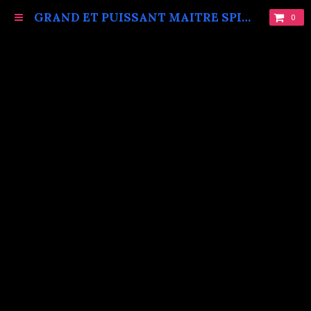
GRAND ET PUISSANT MAITRE SPIRITUEL MARABOUT VAUDOU KOKOUVI.TEL: +229 68619086.
0