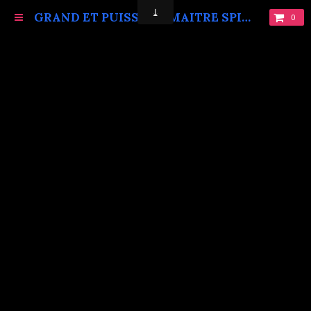
GRAND ET PUISSANT MAITRE SPIRITUEL MARABOUT VAUDOU KOKOUVI.TEL: +229 68619086.
0