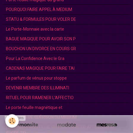
POURQUOI FAIRE APPEL À MEDIUM
STATU & FORMULES POUR VOLER DE
Le Porte-Monnaie avec la carte
BAGUE MAGIQUE POUR AVOIR SON P
BOUCHON UN DIVORCE EN COURS GR
Pour La Confidence Avec le Gra
CADENAS MAGIQUE POUR FAIRE TAI
Le parfum de vénus pour stoppe
DEVENIR MEMBRE DES ILLIMINATI
RITUEL POUR RAMENER L’AFFECTIO
Le porte feuille magnétique et
AMULETTE DE GUÉRISON DU MEDIUM
SPONSORS
LE PRODUIT MYSTIQUE VAUDOU D’AMOUR APPELLE SEXE
SUCRE.TEL :