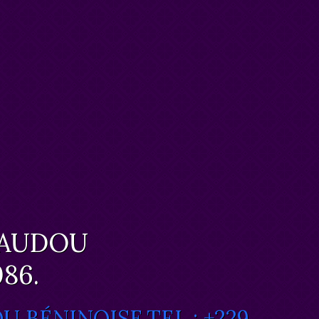
VAUDOU
086.
 BÉNINOISE.TEL : +229