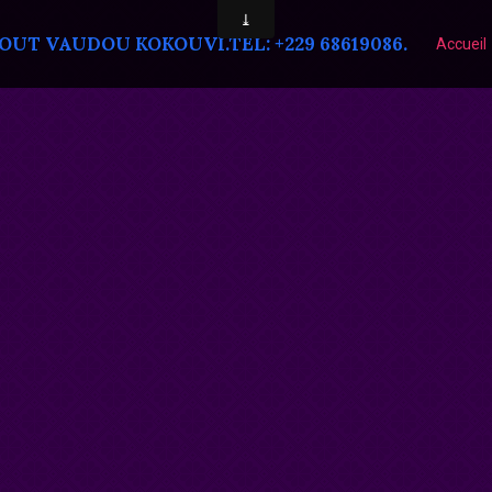
T VAUDOU KOKOUVI.TEL: +229 68619086.
Accueil