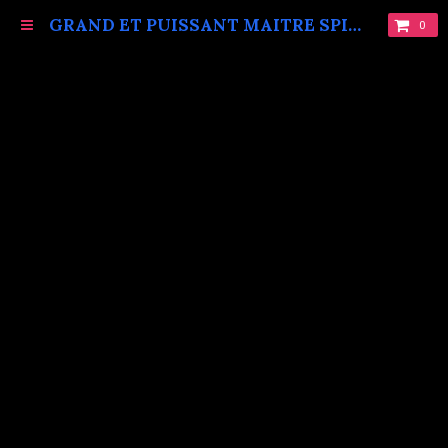
GRAND ET PUISSANT MAITRE SPIRITUEL MARABOUT VAUDOU KOKOUVI.TEL: +229 68619086.
0