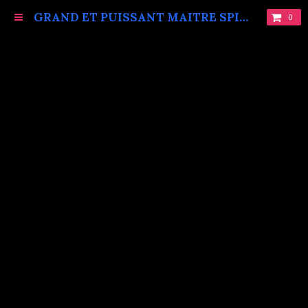
GRAND ET PUISSANT MAITRE SPIRITUEL MARABOUT VAUDOU KOKOUVI.TEL: +229 68619086.
0