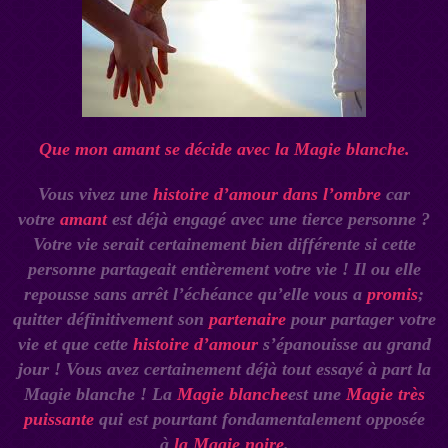
Que mon amant se décide avec la Magie blanche.
Vous vivez une
histoire d’amour dans l’ombre
car
votre
amant
est déjà engagé avec une tierce personne ?
Votre vie serait certainement bien différente si cette
personne partageait entièrement votre vie ! Il ou elle
repousse sans arrêt l’échéance qu’elle vous a
promis
;
quitter définitivement son
partenaire
pour partager votre
vie et que cette
histoire d’amour
s’épanouisse au grand
jour ! Vous avez certainement déjà tout essayé à part la
Magie blanche ! La
Magie blanche
est une
Magie très
puissante
qui est pourtant fondamentalement opposée
à
la Magie noire
.