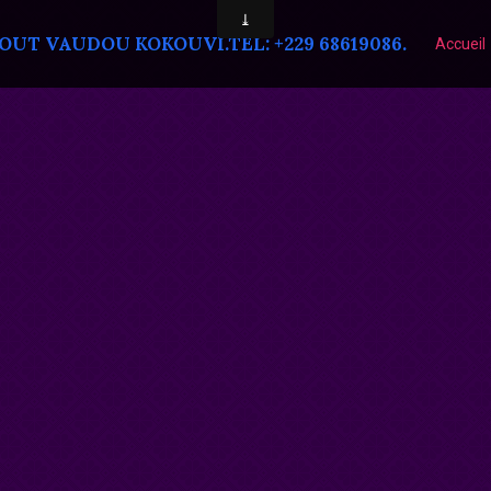
T VAUDOU KOKOUVI.TEL: +229 68619086.
Accueil