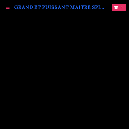
GRAND ET PUISSANT MAITRE SPIRITUEL MARABOUT VAUDOU KOKOUVI.TEL: +229 68619086.
0