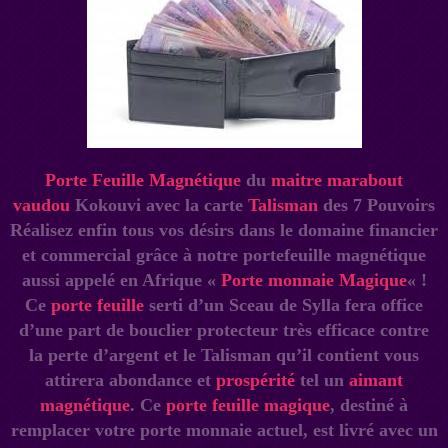
Porte Feuille Magnétique
du
maitre marabout
vaudou
Kokouvi avec la carte
Talisman
des 7 Pouvoirs
Réalisez enfin tous vos désirs dans le domaine financier
et commercial grâce à notre portefeuille magnétique
aussi appelé en Afrique «
Porte monnaie Magique
« !
Ce
porte feuille
serti d’un Sceau de Sylla fera office
d’une part de bouclier protecteur très efficace contre
la perte d’argent et le Talisman qu’il contient vous
attirera abondance et
prospérité
tel un
aimant
magnétique
. Ce
porte feuille magique
, destiné à
remplacer votre porte monnaie actuel, est livré avec un