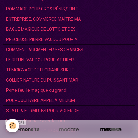
POMMADE POUR GROS PÉNIS,SEIN,F
ENTREPRISE, COMMERCE MAÎTRE MA
BAGUE MAGIQUE DE LOTTO ET DES
PRÉCIEUSE PIERRE VAUDOU POUR A
COMMENT AUGMENTER SES CHANCES
LE RITUEL VAUDOU POUR ATTIRER
TEMOIGNAGE DE FLORIANE SUR LE
COLLIER NATURE DU PUISSANT MAR
Porte feuille magique du grand
POURQUOI FAIRE APPEL À MEDIUM
STATU & FORMULES POUR VOLER DE
Le Porte-Monnaie avec la carte
SPONSORS
BAGUE MAGIQUE POUR AVOIR SON P