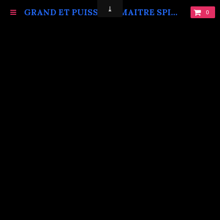
GRAND ET PUISSANT MAITRE SPIRITUEL MARABOUT VAUDOU KOKOUVI.TEL: +229 68619086.
0