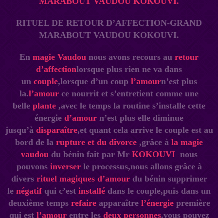
RITUEL DE RETOUR D’AFFECTION-GRAND
MARABOUT VAUDOU KOKOUVI.
En
magie Vaudou
nous avons recours au
retour
d’affection
lorsque plus rien ne va dans
un
couple
,lorsque d’un coup
l’amour
n’est plus
la.
l’amour
ce nourrit et s’entretient comme une
belle
plante
,avec le temps la routine s’installe cette
énergie
d’amour
n’est plus elle diminue
jusqu’à
disparaître
,et quant cela arrive le couple est au
bord de la
rupture et du divorce
,grâce à
la magie
vaudou
du bénin fait par Mr
KOKOUVI
nous
pouvons
inverser
le processus,nous allons grâce à
divers
rituel magiques d’amour
du bénin supprimer
le
négatif
qui c’est
installé
dans le couple,puis dans un
deuxième temps
refaire
apparaître
l’énergie
première
qui est
l’amour
entre les
deux personnes
.vous pouvez