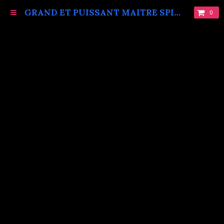
GRAND ET PUISSANT MAITRE SPIRITUEL MARABOUT VAUDOU KOKOUVI.TEL: +229 68619086.
0