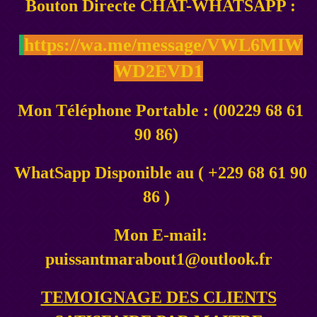
Bouton Directe CHAT-WHATSAPP :
https://wa.me/message/VWL6MIW
WD2EVD1
Mon Téléphone Portable : (00229 68 61
90 86)
WhatSapp Disponible au ( +229 68 61 90
86 )
Mon E-mail:
puissantmarabout1@outlook.fr
TEMOIGNAGE DES CLIENTS