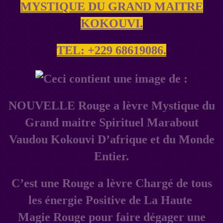
MYSTIQUE DU GRAND MAITRE
KOKOUVI.
TEL: +229 68619086.
NOUVELLE Rouge a lèvre Mystique du
Grand maitre Spirituel Marabout
Vaudou Kokouvi D’afrique et du Monde
Entier.
C’est une Rouge a lèvre Chargé de tous
les énergie Positive de La Haute
Magie Rouge pour faire dégager une