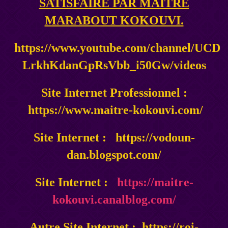
SATISFAIRE PAR MAITRE
MARABOUT KOKOUVI.
https://www.youtube.com/channel/UCD
LrkhKdanGpRsVbb_i50Gw/videos
Site Internet Professionnel :
https://www.maitre-kokouvi.com/
Site Internet :
https://vodoun-
dan.blogspot.com/
Site Internet :
https://maitre-
kokouvi.canalblog.com/
Autre Site Internet :
https://roi-