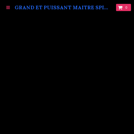
GRAND ET PUISSANT MAITRE SPIRITUEL MARABOUT VAUDOU KOKOUVI.TEL: +229 68619086.
0