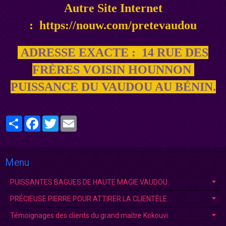
Autre Site Internet
:
https://nouw.com/pretevaudou
ADRESSE EXACTE : 14 RUE DES
FRÈRES VOISIN HOUNNON
PUISSANCE DU VAUDOU AU BÉNIN.
Partager
Facebook
Twitter
Email
Menu
PUISSANTES BAGUES DE HAUTE MAGIE VAUDOU.
PRÉCIEUSE PIERRE POUR ATTIRER LA CLIENTÈLE.
Témoignages des clients du grand maître Kokouvi.