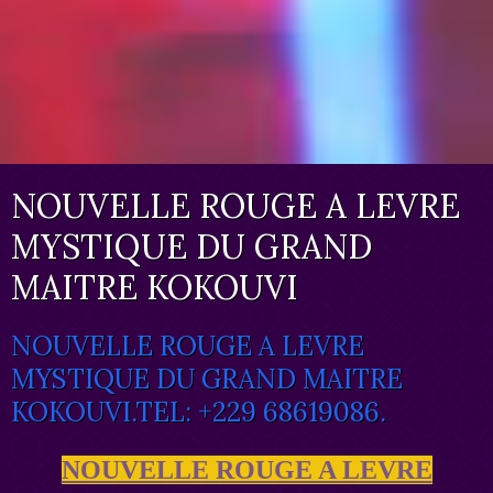
NOUVELLE ROUGE A LEVRE
MYSTIQUE DU GRAND
MAITRE KOKOUVI
NOUVELLE ROUGE A LEVRE
MYSTIQUE DU GRAND MAITRE
KOKOUVI.TEL: +229 68619086.
NOUVELLE ROUGE A LEVRE