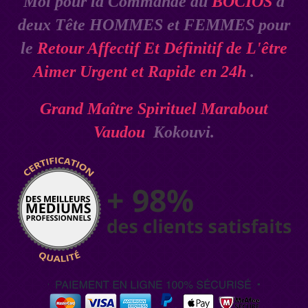
Moi pour la Commande du
BOCIOS
à
deux Tête HOMMES et FEMMES pour
le
Retour Affectif Et Définitif de L'être
Aimer Urgent et Rapide en 24h
.
Grand Maître Spirituel Marabout
Vaudou
Kokouvi.