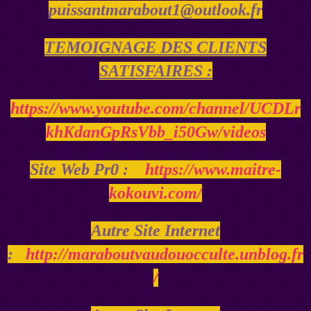
puissantmarabout1@outlook.fr
TEMOIGNAGE DES CLIENTS
SATISFAIRES :
https://www.youtube.com/channel/UCDLr
khKdanGpRsVbb_i50Gw/videos
Site Web Pr0 :
https://www.maitre-
kokouvi.com/
Autre Site Internet
:
http://maraboutvaudouocculte.unblog.fr
/