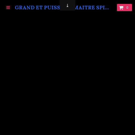
GRAND ET PUISSANT MAITRE SPIRITUEL MARABOUT VAUDOU KOKOUVI.TEL: +229 68619086.
0