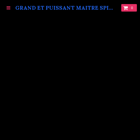
GRAND ET PUISSANT MAITRE SPIRITUEL MARABOUT VAUDOU KOKOUVI.TEL: +229 68619086.
0