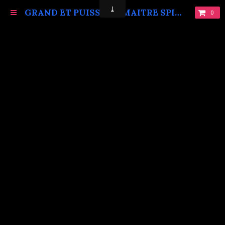
GRAND ET PUISSANT MAITRE SPIRITUEL MARABOUT VAUDOU KOKOUVI.TEL: +229 68619086.
0