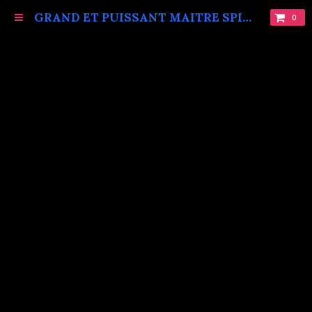
GRAND ET PUISSANT MAITRE SPIRITUEL MARABOUT VAUDOU KOKOUVI.TEL: +229 68619086.
0