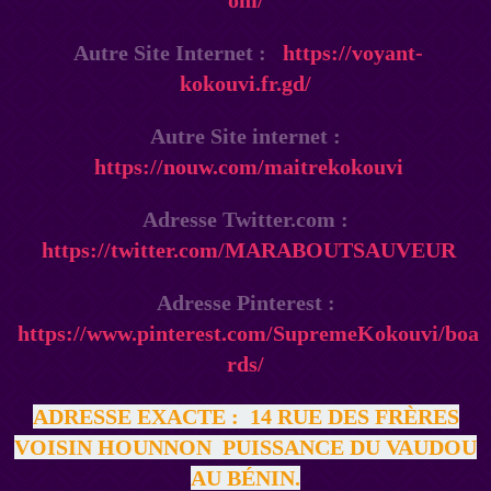
om/
Autre Site Internet :
https://voyant-
kokouvi.fr.gd/
Autre Site internet :
https://nouw.com/maitrekokouvi
Adresse Twitter.com :
https://twitter.com/MARABOUTSAUVEUR
Adresse Pinterest :
https://www.pinterest.com/SupremeKokouvi/boa
rds/
ADRESSE EXACTE :
14 RUE DES FRÈRES
VOISIN HOUNNON PUISSANCE DU VAUDOU
AU BÉNIN
.