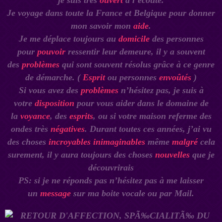
je suis très
ouvert
à l’écoute.
Je voyage dans toute la France et Belgique pour donner
mon savoir mon
aide
.
Je me déplace toujours au
domicile
des personnes
pour
pouvoir
ressentir leur demeure, il y a souvent
des
problèmes
qui sont souvent résolus grâce à ce genre
de démarche. (
Esprit
ou personnes
envoûtés
)
Si vous avez des
problèmes
n’hésitez pas, je suis à
votre
disposition
pour vous aider dans le domaine de
la
voyance
, des
esprits
, ou si votre maison referme des
ondes très
négatives
. Durant toutes ces années, j’ai vu
des choses
incroyables inimaginables
même
malgré
cela
surement, il y aura toujours des choses
nouvelles
que je
découvrirais
PS: si je ne réponds pas n’hésitez pas à me laisser
un
message
sur ma boite vocale ou par Mail.