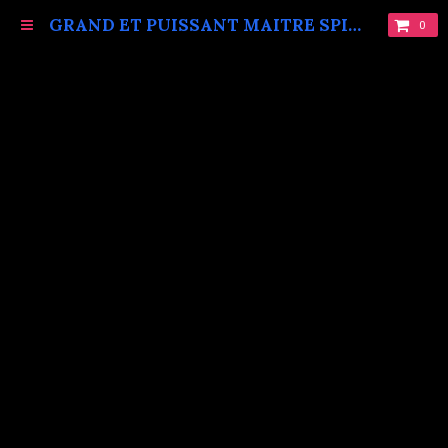
GRAND ET PUISSANT MAITRE SPIRITUEL MARABOUT VAUDOU KOKOUVI.TEL: +229 68619086.
0