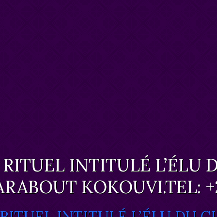
 RITUEL INTITULÉ L’ÉLU 
RABOUT KOKOUVI.TEL: +2
 RITUEL INTITULÉ L’ÉLU DU C