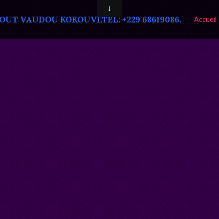
T VAUDOU KOKOUVI.TEL: +229 68619086.
Accueil