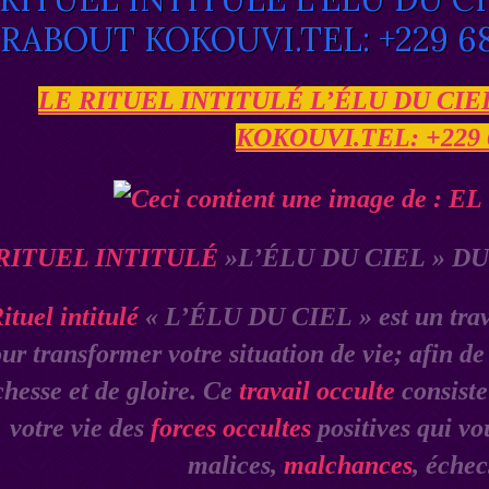
RABOUT KOKOUVI.TEL: +229 68
LE RITUEL INTITULÉ L’ÉLU DU CI
KOKOUVI.TEL: +229 
RITUEL INTITULÉ
»L’ÉLU DU CIEL » D
ituel intitulé
« L’ÉLU DU CIEL » est un travai
ur transformer votre situation de vie; afin de
chesse et de gloire. Ce
travail occulte
consiste
votre vie des
forces occultes
positives qui vou
malices,
malchances
, éche