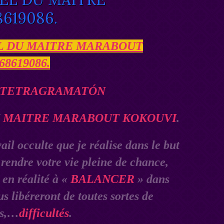
619086.
EL DU MAITRE MARABOUT
68619086.
U
MAITRE MARABOUT KOKOUVI
.
l occulte que je réalise dans le but
 rendre votre vie pleine de chance,
 en réalité à «
BALANCER
» dans
s libéreront de toutes sortes de
cs,…
difficultés
.