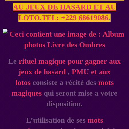
AU JEUX DE HASARD ET AU
LOTO.TEL: +229 68619086
.
Le
rituel magique pour gagner aux
jeux de hasard
,
PMU et aux
lotos
consiste a récité des
mots
magiques
qui seront mise a votre
disposition.
L’utilisation de ses
mots