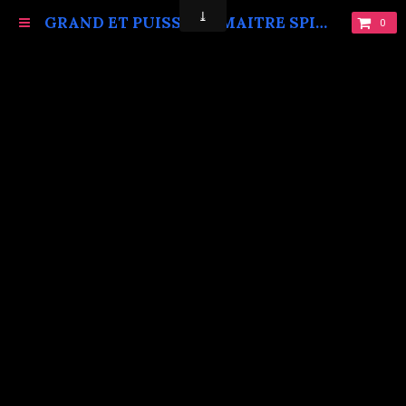
GRAND ET PUISSANT MAITRE SPIRITUEL MARABOUT VAUDOU KOKOUVI.TEL: +229 68619086.
0