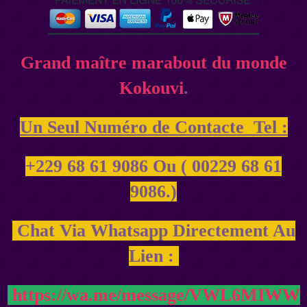
Grand maître marabout du monde
Kokouvi
.
Un Seul Numéro de Contacte Tel :
+229 68 61 9086 Ou ( 00229 68 61
9086.)
Chat Via Whatsapp Directement Au
Lien :
https://wa.me/message/VWL6MIWW