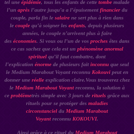
tel une
épidémie
, tous les enfants de cette
tombe
malade
l’un
après
l’autre jusqu’a a l’épuisement
financier
du
couple, parla fin le
salaire
ne sert plus à rien dans
le
couple
qu’à soigner les
enfants
, depuis plusieurs
années, le couple n’arrivent plus à faire
des
économies
.
Si vous ou l’un de vos
proches
êtes dans
ce cas sachez que cela est un
phénomène anormal
spirituel
qu’il faut combattre, dont
l’explication
énorme
de plusieurs fait
inconnu
que seul
le Medium Marabout Voyant reconnu
Kokouvi
peut en
donner une
réelle
explication claire.Vous trouverez chez
le
Medium Marabout Voyant
reconnu, la solution à
ce
problème
très simple avec 3 jours de
rituels
grâce aux
rituels pour se protéger des
maladies
circonstanciel
du
Medium Marabout
Voyant
reconnu
KOKOUVI
.
Ainsi
grâce
à ce rituel du
Medium Marabout