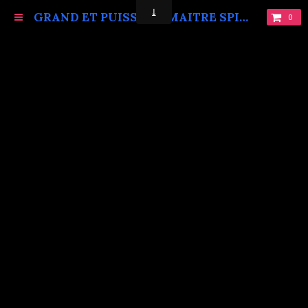
GRAND ET PUISSANT MAITRE SPIRITUEL MARABOUT VAUDOU KOKOUVI.TEL: +229 68619086.
0