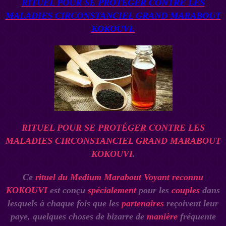
RITUEL POUR SE PROTÉGER CONTRE LES
MALADIES CIRCONSTANCIEL GRAND MARABOUT
KOKOUVI.
RITUEL POUR SE PROTÉGER CONTRE LES
MALADIES CIRCONSTANCIEL GRAND MARABOUT
KOKOUVI
.
Ce
rituel du Medium Marabout Voyant reconnu
KOKOUVI
est conçu
spécialement
pour les
couples
dans
lesquels à chaque fois que les
partenaires
reçoivent leur
paye, quelques choses de bizarre de
manière
fréquente