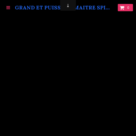
GRAND ET PUISSANT MAITRE SPIRITUEL MARABOUT VAUDOU KOKOUVI.TEL: +229 68619086.
0