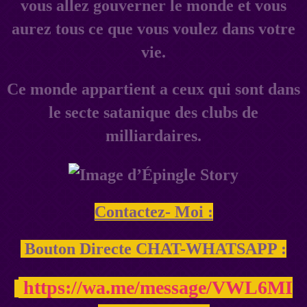
vous allez gouverner le monde et vous
aurez tous ce que vous voulez dans votre
vie.
Ce monde appartient a ceux qui sont dans
le secte satanique des clubs de
milliardaires.
Contactez- Moi :
Bouton Directe CHAT-WHATSAPP :
https://wa.me/message/VWL6MI