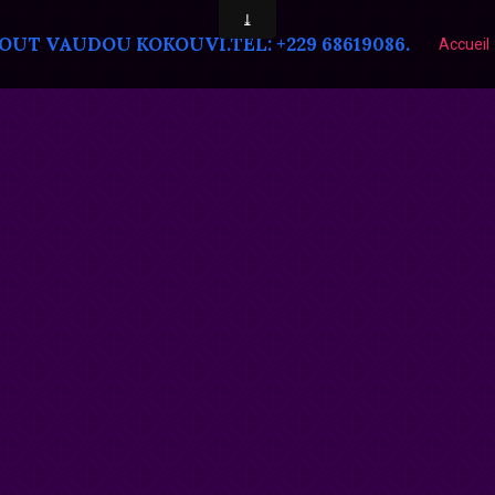
T VAUDOU KOKOUVI.TEL: +229 68619086.
Accueil