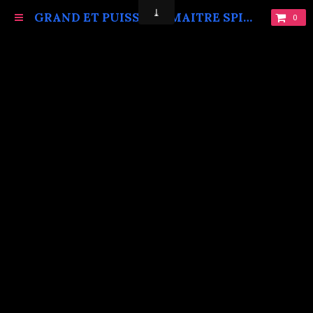
GRAND ET PUISSANT MAITRE SPIRITUEL MARABOUT VAUDOU KOKOUVI.TEL: +229 68619086.
0