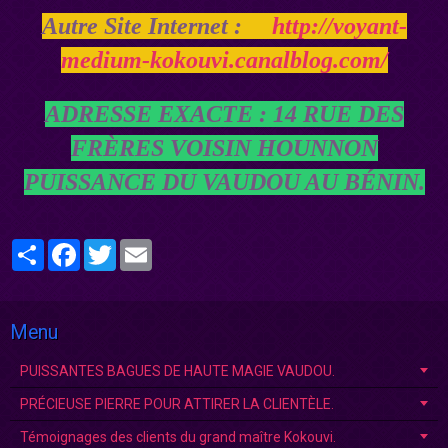
Autre Site Internet :
http://voyant-
medium-kokouvi.canalblog.com/
ADRESSE EXACTE : 14 RUE DES
FRÈRES VOISIN HOUNNON
PUISSANCE DU VAUDOU AU BÉNIN.
Partager
Facebook
Twitter
Email
Menu
PUISSANTES BAGUES DE HAUTE MAGIE VAUDOU.
PRÉCIEUSE PIERRE POUR ATTIRER LA CLIENTÈLE.
Témoignages des clients du grand maître Kokouvi.