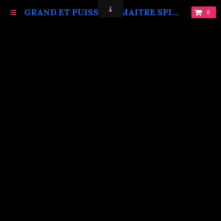
GRAND ET PUISSANT MAITRE SPIRITUEL MARABOUT VAUDOU KOKOUVI.TEL: +229 68619086.
0