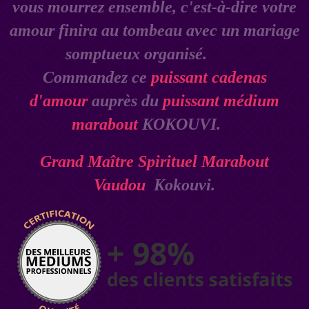
vous mourrez ensemble, c'est-à-dire votre
amour finira au tombeau avec un mariage
somptueux organisé.
Commandez ce
puissant cadenas
d'amour
auprès du
puissant médium
marabout
KOKOUVI.
Grand Maître Spirituel Marabout
Vaudou
Kokouvi.