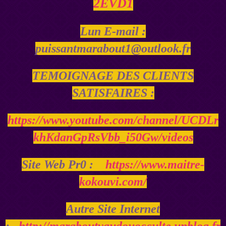
2EVD1
Lun E-mail :
puissantmarabout1@outlook.fr
TEMOIGNAGE DES CLIENTS
SATISFAIRES :
https://www.youtube.com/channel/UCDLr
khKdanGpRsVbb_i50Gw/videos
Site Web Pr0 :
https://www.maitre-
kokouvi.com/
Autre Site Internet
:
http://maraboutvaudouocculte.unblog.fr