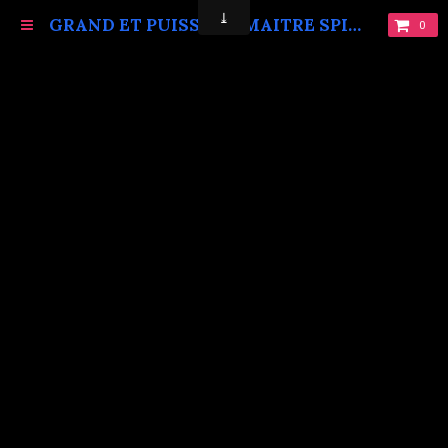
GRAND ET PUISSANT MAITRE SPIRITUEL MARABOUT VAUDOU KOKOUVI.TEL: +229 68619086.
0