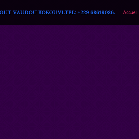
T VAUDOU KOKOUVI.TEL: +229 68619086.
Accueil