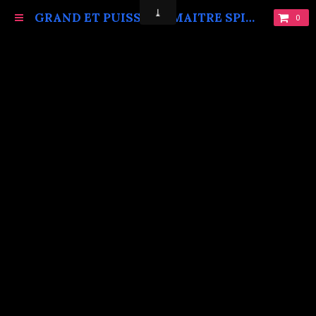
GRAND ET PUISSANT MAITRE SPIRITUEL MARABOUT VAUDOU KOKOUVI.TEL: +229 68619086.
0